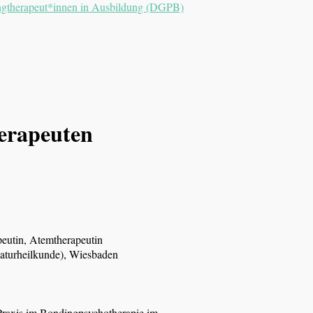
ngtherapeut*innen in Ausbildung (DGPB)
erapeuten
peutin, Atemtherapeutin
Naturheilkunde), Wiesbaden
 Praxis im Bondingpsychotherapie im